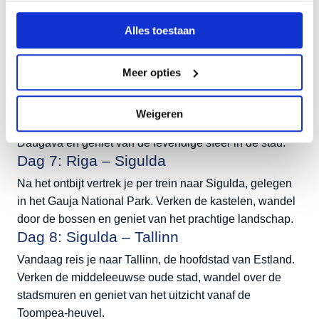
Na het ontbijt vertrek je per trein naar Kaunas, de
Alles toestaan
tweede grootste stad van Litouwen. Bezoek het
historische oude centrum en ontdek de lokale cultuur en
geschiedenis.
Meer opties
Dag 6: Kaunas – Riga
Vandaag reis je naar Riga, de hoofdstad van Letland.
Weigeren
Verken de Art Nouveau-wijk, wandel langs de rivier de
Daugava en geniet van de levendige sfeer in de stad.
Dag 7: Riga – Sigulda
Na het ontbijt vertrek je per trein naar Sigulda, gelegen
in het Gauja National Park. Verken de kastelen, wandel
door de bossen en geniet van het prachtige landschap.
Dag 8: Sigulda – Tallinn
Vandaag reis je naar Tallinn, de hoofdstad van Estland.
Verken de middeleeuwse oude stad, wandel over de
stadsmuren en geniet van het uitzicht vanaf de
Toompea-heuvel.