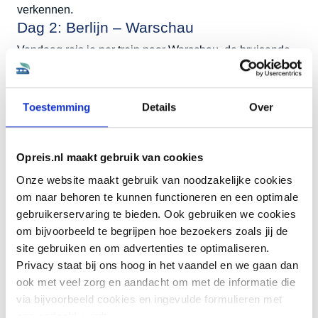
verkennen.
Dag 2: Berlijn – Warschau
Vandaag reis je per trein naar Warschau, de bruisende
hoofdstad van Polen. Bewonder de mix van historische
en moderne architectuur en proef de Poolse keuken in
een van de vele gezellige restaurants.
Toestemming
Details
Over
Dag 3: Warschau – Poznań
Na het ontbijt vertrek je per trein naar Poznań, een van
Opreis.nl maakt gebruik van cookies
de oudste steden van Polen. Verken het historische
oude centrum en ontdek de rijke geschiedenis van de
Onze website maakt gebruik van noodzakelijke cookies
om naar behoren te kunnen functioneren en een optimale
stad.
Dag 4: Poznań – Vilnius
gebruikerservaring te bieden. Ook gebruiken we cookies
om bijvoorbeeld te begrijpen hoe bezoekers zoals jij de
Vandaag reis je verder naar Vilnius, de hoofdstad van
site gebruiken en om advertenties te optimaliseren.
Litouwen. Wandel door de geplaveide straatjes van de
Privacy staat bij ons hoog in het vaandel en we gaan dan
oude binnenstad, die op de UNESCO Werelderfgoedlijst
ook met veel zorg en aandacht om met de informatie die
staat, en bewonder de barokke architectuur.
via bijvoorbeeld cookies en ingevulde formulieren met
Dag 5: Vilnius – Kaunas
ons gedeeld wordt.