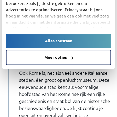
bezoekers zoals jij de site gebruiken en om
advertenties te optimaliseren. Privacy staat bij ons
hoog in het vaandel en we gaan dan ook met veel zorg
en aandacht om met de informatie die via bijvoorbeeld
cookies en ingevulde formulieren met ons gedeeld
wordt.
Alles toestaan
Dag 10
Rome
Meer opties
Viminale View Hotel (of vergelijkbaar)
Ook Rome is, net als veel andere Italiaanse
steden, één groot openluchtmuseum. Deze
eeuwenoude stad kent als voormalige
hoofdstad van het Romeinse rijk een rijke
geschiedenis en staat bol van de historische
bezienswaardigheden. Je kijkt continu je
ogen uit en overal valt wel iets te