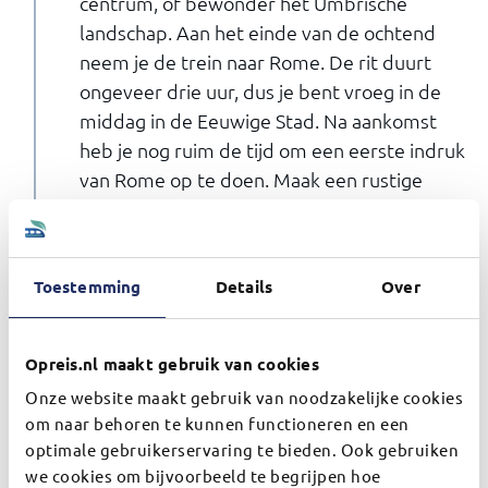
centrum, of bewonder het Umbrische
landschap. Aan het einde van de ochtend
neem je de trein naar Rome. De rit duurt
ongeveer drie uur, dus je bent vroeg in de
middag in de Eeuwige Stad. Na aankomst
heb je nog ruim de tijd om een eerste indruk
van Rome op te doen. Maak een rustige
wandeling richting Piazza Navona of Campo
de' Fiori – twee levendige pleinen waar je
direct dat typische Rome-gevoel ervaart. Of
Toestemming
Details
Over
bezoek alvast een van de vele
bezienswaardigheden, zoals het Pantheon of
de Spaanse Trappen. ’s Avonds zijn er volop
Opreis.nl maakt gebruik van cookies
gezellige trattoria’s om de dag in stijl af te
Onze website maakt gebruik van noodzakelijke cookies
sluiten.
om naar behoren te kunnen functioneren en een
optimale gebruikerservaring te bieden. Ook gebruiken
we cookies om bijvoorbeeld te begrijpen hoe