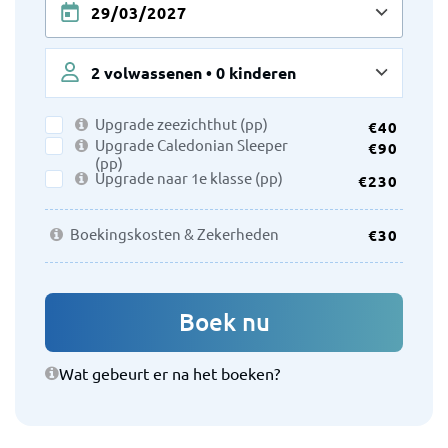
2
volwassenen •
0
kinderen
Upgrade zeezichthut (pp)
€
40
Upgrade Caledonian Sleeper
€
90
(pp)
Upgrade naar 1e klasse (pp)
€
230
Boekingskosten & Zekerheden
€
30
Boek nu
Wat gebeurt er na het boeken?