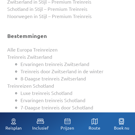
Zwitserland in Stijl – Premium Treinreis
Schotland in Stijl – Premium Treinreis
Noorwegen in Stijl – Premium Treinreis
Bestemmingen
Alle Europa Treinreizen
Treinreis Zwitserland
Ervaringen treinreis Zwitserland
Treinreis door Zwitserland in de winter
8-Daagse treinreis Zwitserland
Treinreizen Schotland
Luxe treinreis Schotland
Ervaringen treinreis Schotland
7-Daagse treinreis door Schotland
9-Daagse treinreis Schotland
10 Daagse treinreis door Schotland
Reisplan
Inclusief
Prijzen
Route
Boek nu
Treinreizen Scandinavië