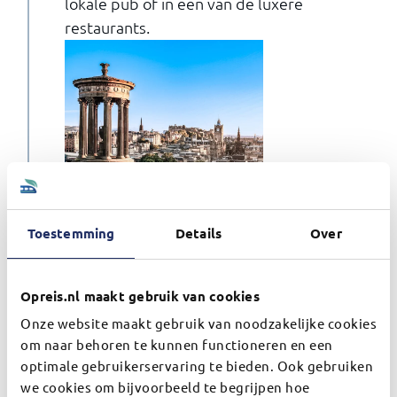
lokale pub of in één van de luxere
restaurants.
Toestemming
Details
Over
Dag 9
Edinburgh - Newcastle -
IJmuiden
Opreis.nl maakt gebruik van cookies
Onze website maakt gebruik van noodzakelijke cookies
DFDS Newcastle - IJmuiden
om naar behoren te kunnen functioneren en een
De laatste dag in Edinburgh en daarmee de
optimale gebruikerservaring te bieden. Ook gebruiken
laatste dag van de reis is aangebroken.
we cookies om bijvoorbeeld te begrijpen hoe