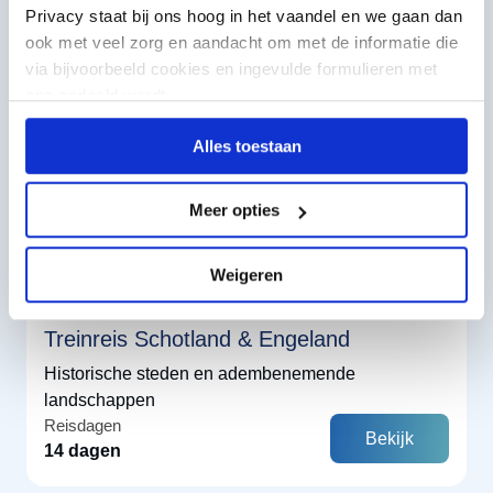
Privacy staat bij ons hoog in het vaandel en we gaan dan
Vanaf
ook met veel zorg en aandacht om met de informatie die
€
1830
via bijvoorbeeld cookies en ingevulde formulieren met
ons gedeeld wordt.
Alles toestaan
Meer opties
Weigeren
Engeland
Schotland
Route
Treinreis Schotland & Engeland
Historische steden en adembenemende
landschappen
Reisdagen
Bekijk
14 dagen