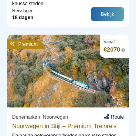
knusse steden
Reisdagen
Bekijk
18 dagen
Vanaf
Premium
€
2070
Denemarken
Noorwegen
Route
Noorwegen in Stijl – Premium Treinreis
Ervaar de betoverende fjorden en knusse steden