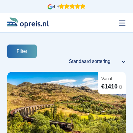
4.9
Filter
Vanaf
€
1410