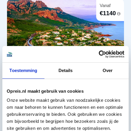
Vanaf
€
1140
Toestemming
Details
Over
Frankrijk
Route
Treinreis Zuid-Frankrijk & Côte d’Azur
Opreis.nl maakt gebruik van cookies
Charmante kustdorpen aan de azuurblauwe
Onze website maakt gebruik van noodzakelijke cookies
Middellandse zee, met een vleugje Italiaanse flair
om naar behoren te kunnen functioneren en een optimale
Reisdagen
Bekijk
gebruikerservaring te bieden. Ook gebruiken we cookies
11 dagen
om bijvoorbeeld te begrijpen hoe bezoekers zoals jij de
site gebruiken en om advertenties te optimaliseren.