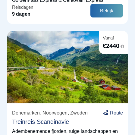
GoldenPass Express & Centovalli Express
Reisdagen
Bekijk
9 dagen
Vanaf
€
2440
Denemarken
Noorwegen
Zweden
Route
Treinreis Scandinavië
Adembenemende fjorden, ruige landschappen en