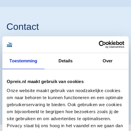
Contact
Onze treinspecialisten zitten klaar om jou te helpen bij
het boeken van de perfecte treinreis. Heb je een vraag
over een treinreis? Plan eenvoudig een
belafspraak
in
Toestemming
Details
Over
via onze kalender of start een gesprek via
WhatsApp
.
Opreis.nl maakt gebruik van cookies
Onze website maakt gebruik van noodzakelijke cookies
om naar behoren te kunnen functioneren en een optimale
Plan een belafspraak
Whatsapp
gebruikerservaring te bieden. Ook gebruiken we cookies
om bijvoorbeeld te begrijpen hoe bezoekers zoals jij de
site gebruiken en om advertenties te optimaliseren.
Privacy staat bij ons hoog in het vaandel en we gaan dan