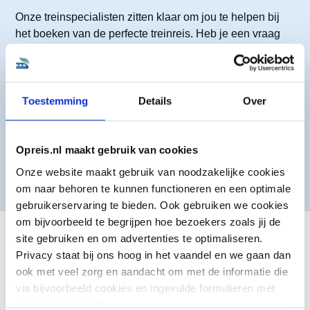
Onze treinspecialisten zitten klaar om jou te helpen bij
het boeken van de perfecte treinreis. Heb je een vraag
over een treinreis? Plan eenvoudig een
belafspraak
in
via onze kalender of start een gesprek via
WhatsApp
.
Toestemming
Details
Over
Opreis.nl maakt gebruik van cookies
Plan een belafspraak
Whatsapp
Onze website maakt gebruik van noodzakelijke cookies
om naar behoren te kunnen functioneren en een optimale
gebruikerservaring te bieden. Ook gebruiken we cookies
om bijvoorbeeld te begrijpen hoe bezoekers zoals jij de
site gebruiken en om advertenties te optimaliseren.
Privacy staat bij ons hoog in het vaandel en we gaan dan
Treinreizen
ook met veel zorg en aandacht om met de informatie die
via bijvoorbeeld cookies en ingevulde formulieren met
Grand Train Tour Zwitserland
ons gedeeld wordt.
Treinreis Zwitserland – 4 dagen