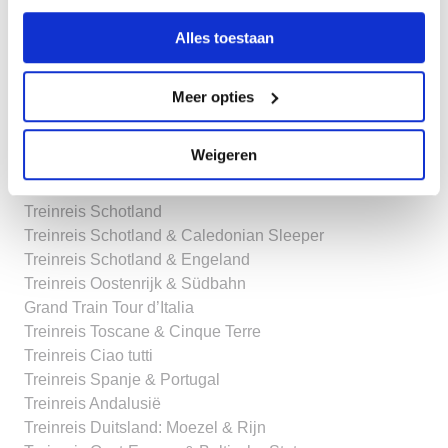
Treinreis Zwitserland – 6 dagen
Alles toestaan
Treinreis Zwitserland – 8 dagen
Treinreis Zwitserland – 17 dagen
Treinreis Noorwegen
Meer opties
Treinreis Zuid-Noorwegen
Treinreis Poolcirkel Express
Weigeren
Treinreis Scandinavië
Treinreis Zweden
Treinreis Schotland
Treinreis Schotland & Caledonian Sleeper
Treinreis Schotland & Engeland
Treinreis Oostenrijk & Südbahn
Grand Train Tour d’Italia
Treinreis Toscane & Cinque Terre
Treinreis Ciao tutti
Treinreis Spanje & Portugal
Treinreis Andalusië
Treinreis Duitsland: Moezel & Rijn